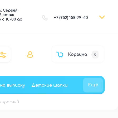
л. Сергея
 2 этаж
+7 (952) 158-79-40
с 10-00 до
Корзина
0
Ещё
 на выписку
Детские шапки
к красный