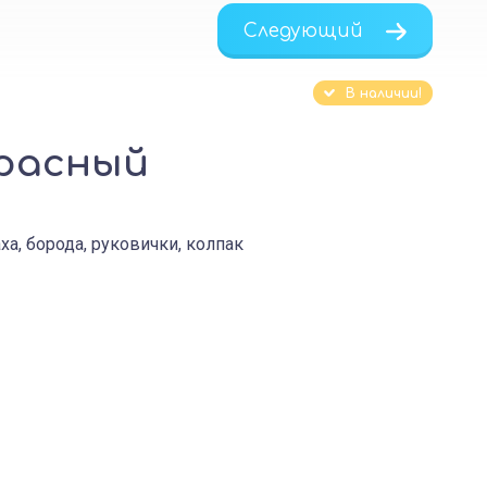
Следующий
В наличии!
расный
а, борода, руковички, колпак