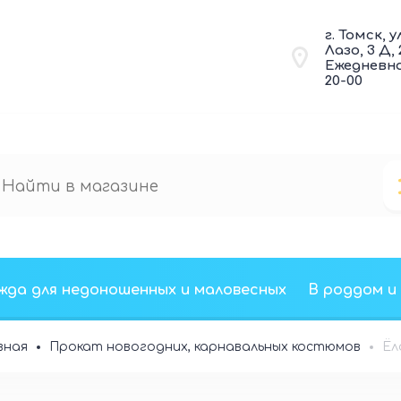
г. Томск, у
Лазо, 3 Д,
Ежедневно 
20-00
жда для недоношенных и маловесных
В роддом и
вная
Прокат новогодних, карнавальных костюмов
Ёл