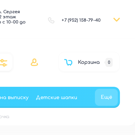
л. Сергея
 2 этаж
+7 (952) 158-79-40
с 10-00 до
Корзина
0
Ещё
 на выписку
Детские шапки
очка